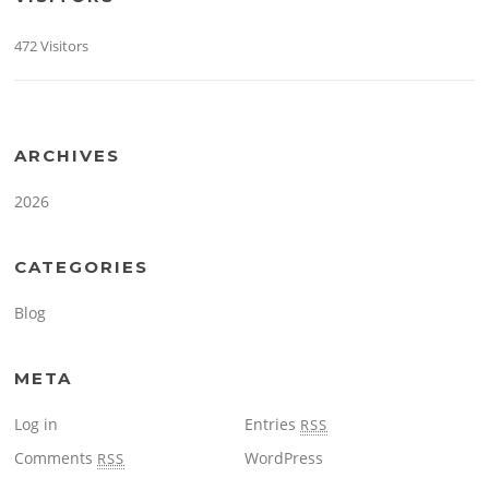
472 Visitors
ARCHIVES
2026
CATEGORIES
Blog
META
Log in
Entries
RSS
Comments
WordPress
RSS