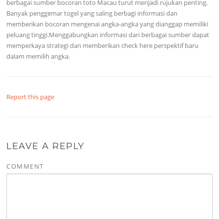
berbagai sumber bocoran toto Macau turut menjadi rujukan penting.
Banyak penggemar togel yang saling berbagi informasi dan
memberikan bocoran mengenai angka-angka yang dianggap memiliki
peluang tinggi.Menggabungkan informasi dari berbagai sumber dapat
memperkaya strategi dan memberikan check here perspektif baru
dalam memilih angka.
Report this page
LEAVE A REPLY
COMMENT