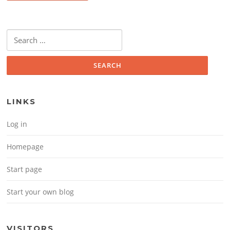
Search for:
LINKS
Log in
Homepage
Start page
Start your own blog
VISITORS